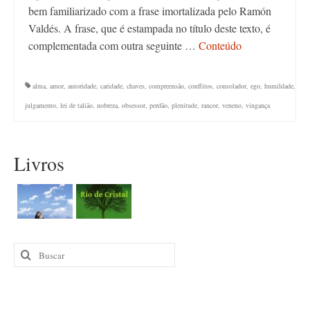
bem familiarizado com a frase imortalizada pelo Ramón
Valdés. A frase, que é estampada no título deste texto, é
complementada com outra seguinte …
Conteúdo
alma
,
amor
,
autoridade
,
caridade
,
chaves
,
compreensão
,
conflitos
,
consolador
,
ego
,
humildade
,
julgamento
,
lei de talião
,
nobreza
,
obsessor
,
perdão
,
plenitude
,
rancor
,
veneno
,
vingança
Livros
Buscar
por: