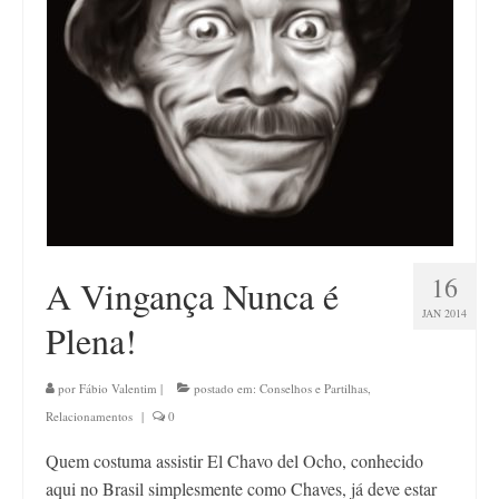
Contato
16
A Vingança Nunca é
JAN 2014
Plena!
por
Fábio Valentim
|
postado em:
Conselhos e Partilhas
,
Relacionamentos
|
0
Quem costuma assistir El Chavo del Ocho, conhecido
aqui no Brasil simplesmente como Chaves, já deve estar