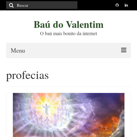
Buscar
por:
Baú do Valentim
O baú mais bonito da internet
Menu
Sobre
profecias
Princípios Editoriais
Políticas e Termos
Livros
Projetos
Blog