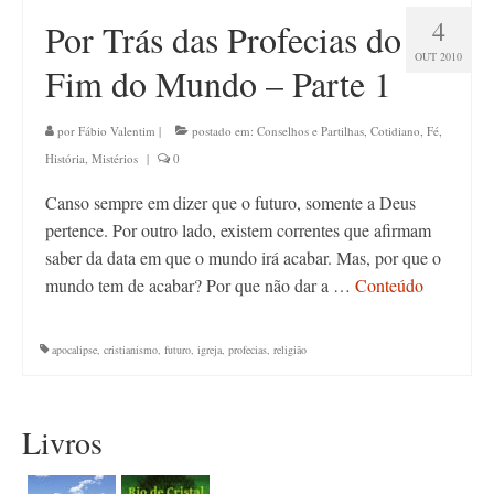
4
Por Trás das Profecias do
OUT 2010
Fim do Mundo – Parte 1
por
Fábio Valentim
|
postado em:
Conselhos e Partilhas
,
Cotidiano
,
Fé
,
História
,
Mistérios
|
0
Canso sempre em dizer que o futuro, somente a Deus
pertence. Por outro lado, existem correntes que afirmam
saber da data em que o mundo irá acabar. Mas, por que o
mundo tem de acabar? Por que não dar a …
Conteúdo
apocalipse
,
cristianismo
,
futuro
,
igreja
,
profecias
,
religião
Livros