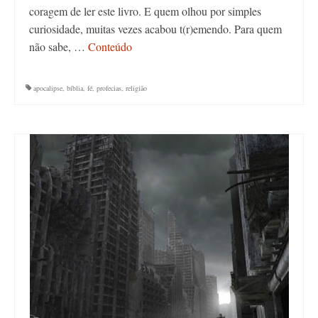
coragem de ler este livro. E quem olhou por simples
curiosidade, muitas vezes acabou t(r)emendo. Para quem
não sabe, …
Conteúdo
apocalipse
,
bíblia
,
fé
,
profecias
,
religião