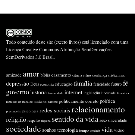
Todo conteúdo deste site (exceto livros) está licenciado com uma
Licença
Creative Commons Atribuição-SemDerivações-
SemDerivados 3.0 Brasil
.
amor
amizade
casamento
bíblia
confiança
ciência
cristianismo
ciúme
fé
família
depressão
educação
Deus
felicidade
futuro
economia
governo
internet
história
legislação
liberdade
humanidade
literatura
política
politicamente correto
mistérios
mercado de trabalho
namoro
relacionamento
redes sociais
psicologia
preconceito
sentido da vida
religião
sexo
sinceridade
respeito
riqueza
sociedade
vida
sonhos
tecnologia
video
tempo
verdade