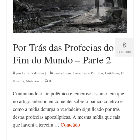
8
Por Trás das Profecias do
OUT 2010
Fim do Mundo – Parte 2
por
Fábio Valentim
|
postado em:
Conselhos e Partilhas
,
Cotidiano
,
Fé
,
História
,
Mistérios
|
0
Continuando o tão polêmico e temeroso assunto, em que
no artigo anterior, eu comentei sobre o pânico coletivo e
como a mídia deturpa o verdadeiro significado por trás
destas profecias apocalípticas. A mesma mídia que fala
que haverá a terceira …
Conteúdo