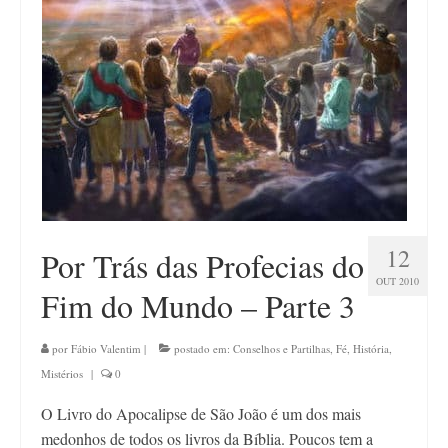
Contato
12
Por Trás das Profecias do
OUT 2010
Fim do Mundo – Parte 3
por
Fábio Valentim
|
postado em:
Conselhos e Partilhas
,
Fé
,
História
,
Mistérios
|
0
O Livro do Apocalipse de São João é um dos mais
medonhos de todos os livros da Bíblia. Poucos tem a