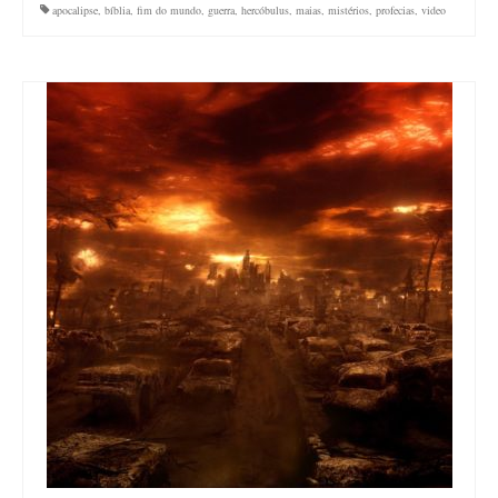
apocalipse
,
bíblia
,
fim do mundo
,
guerra
,
hercóbulus
,
maias
,
mistérios
,
profecias
,
video