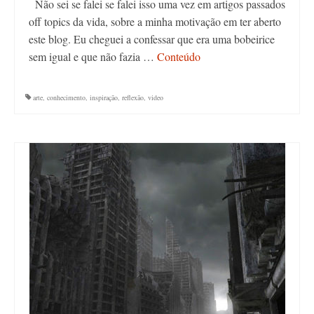
Não sei se falei se falei isso uma vez em artigos passados
off topics da vida, sobre a minha motivação em ter aberto
este blog. Eu cheguei a confessar que era uma bobeirice
sem igual e que não fazia …
Conteúdo
arte
,
conhecimento
,
inspiração
,
reflexão
,
video