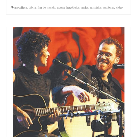
apocalipse
,
bíblia
,
fim do mundo
,
guerra
,
hercóbulus
,
maias
,
mistérios
,
profecias
,
video