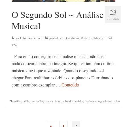
23
O Segundo Sol ~ Análise
JUL 2006
Musical
por
Fábio Valentim
|
postado em:
Cotidiano
,
Mistérios
,
Música
|
124
Para então começarmos a análise musical, não custa
nada colocar a letra, na íntegra. Se quiser também curtir a
música, que fique a vontade. Quando o segundo sol
chegar Para realinhar as órbitas dos planetas Derrubando
com assombro exemplar …
Conteúdo
análise
,
bíblia
,
cássia eller
,
cometa
,
futuro
,
mistérios
,
música
,
nando reis
,
segundo sol
,
video
Paginação
«
1
2