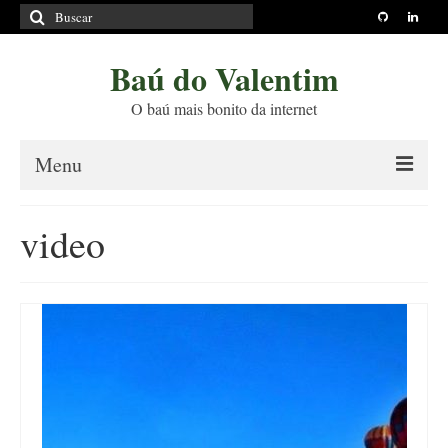
Buscar
por:
Baú do Valentim
O baú mais bonito da internet
Menu
Sobre
video
Princípios Editoriais
Políticas e Termos
Livros
Projetos
Blog