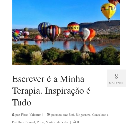
Contato
8
Escrever é a Minha
MAIO 2011
Terapia. Inspiração é
Tudo
por
Fábio Valentim
|
postado em:
Baú
,
Blogosfera
,
Conselhos e
Partilhas
,
Pessoal
,
Prosa
,
Sentido da Vida
|
0