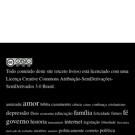
Todo conteúdo deste site (exceto livros) está licenciado com uma
Licença
Creative Commons Atribuição-SemDerivações-
SemDerivados 3.0 Brasil
.
amor
amizade
casamento
bíblia
confiança
ciência
cristianismo
ciúme
fé
família
depressão
educação
Deus
felicidade
futuro
economia
governo
internet
história
legislação
liberdade
humanidade
literatura
política
politicamente correto
mistérios
mercado de trabalho
namoro