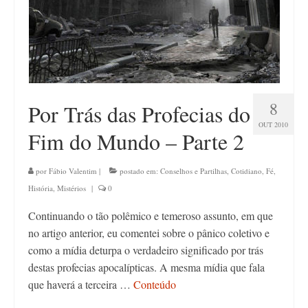
8
Por Trás das Profecias do
OUT 2010
Fim do Mundo – Parte 2
por
Fábio Valentim
|
postado em:
Conselhos e Partilhas
,
Cotidiano
,
Fé
,
História
,
Mistérios
|
0
Continuando o tão polêmico e temeroso assunto, em que
no artigo anterior, eu comentei sobre o pânico coletivo e
como a mídia deturpa o verdadeiro significado por trás
destas profecias apocalípticas. A mesma mídia que fala
que haverá a terceira …
Conteúdo