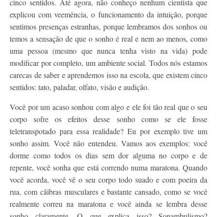
cinco sentidos. Até agora, não conheço nenhum cientista que
Contato
explicou com veemência, o funcionamento da intuição, porque
sentimos presenças estranhas, porque lembramos dos sonhos ou
temos a sensação de que o sonho é real e nem ao menos, como
uma pessoa (mesmo que nunca tenha visto na vida) pode
modificar por completo, um ambiente social. Todos nós estamos
carecas de saber e aprendemos isso na escola, que existem cinco
sentidos: tato, paladar, olfato, visão e audição.
Você por um acaso sonhou com algo e ele foi tão real que o seu
corpo sofre os efeitos desse sonho como se ele fosse
teletranspotado para essa realidade? Eu por exemplo tive um
sonho assim. Você não entendeu. Vamos aos exemplos: você
dorme como todos os dias sem dor alguma no corpo e de
repente, você sonha que está correndo numa maratona. Quando
você acorda, você vê o seu corpo todo suado e com poeira da
rua, com cãibras musculares e bastante cansado, como se você
realmente correu na maratona e você ainda se lembra desse
sonho claramente. O que explica isso? Sonambulismo?