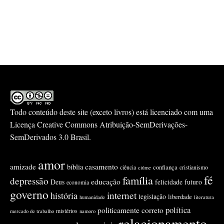
Todo conteúdo deste site (exceto livros) está licenciado com uma
Licença
Creative Commons Atribuição-SemDerivações-
SemDerivados 3.0 Brasil
.
amor
amizade
casamento
bíblia
confiança
ciência
cristianismo
ciúme
fé
família
depressão
educação
Deus
felicidade
futuro
economia
governo
internet
história
legislação
liberdade
humanidade
literatura
política
politicamente correto
mistérios
mercado de trabalho
namoro
relacionamento