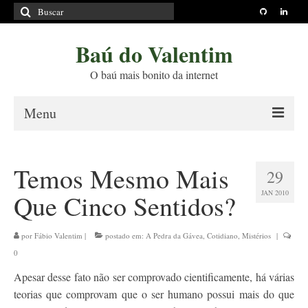
Buscar
por:
Baú do Valentim
O baú mais bonito da internet
Menu
Sobre
Temos Mesmo Mais
29
Princípios Editoriais
JAN 2010
Que Cinco Sentidos?
Políticas e Termos
Livros
por
Fábio Valentim
|
postado em:
A Pedra da Gávea
,
Cotidiano
,
Mistérios
|
0
Projetos
Apesar desse fato não ser comprovado cientificamente, há várias
Blog
teorias que comprovam que o ser humano possui mais do que