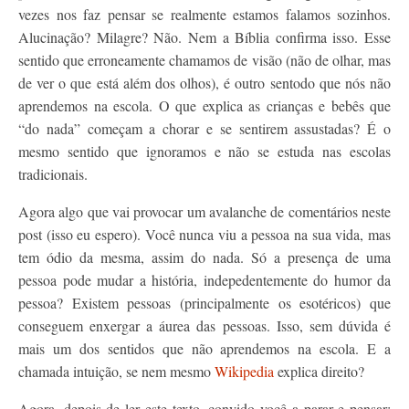
vezes nos faz pensar se realmente estamos falamos sozinhos.
Alucinação? Milagre? Não. Nem a Bíblia confirma isso. Esse
sentido que erroneamente chamamos de visão (não de olhar, mas
de ver o que está além dos olhos), é outro sentodo que nós não
aprendemos na escola. O que explica as crianças e bebês que
“do nada” começam a chorar e se sentirem assustadas? É o
mesmo sentido que ignoramos e não se estuda nas escolas
tradicionais.
Agora algo que vai provocar um avalanche de comentários neste
post (isso eu espero). Você nunca viu a pessoa na sua vida, mas
tem ódio da mesma, assim do nada. Só a presença de uma
pessoa pode mudar a história, indepedentemente do humor da
pessoa? Existem pessoas (principalmente os esotéricos) que
conseguem enxergar a áurea das pessoas. Isso, sem dúvida é
mais um dos sentidos que não aprendemos na escola. E a
chamada intuição, se nem mesmo
Wikipedia
explica direito?
Agora, depois de ler este texto, convido você a parar e pensar: