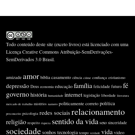
Todo conteúdo deste site (exceto livros) está licenciado com uma
Licença
Creative Commons Atribuição-SemDerivações-
SemDerivados 3.0 Brasil
.
amor
amizade
casamento
bíblia
confiança
ciência
cristianismo
ciúme
fé
família
depressão
educação
Deus
felicidade
futuro
economia
governo
internet
história
legislação
liberdade
humanidade
literatura
política
politicamente correto
mistérios
mercado de trabalho
namoro
relacionamento
redes sociais
psicologia
preconceito
sentido da vida
religião
sexo
sinceridade
respeito
riqueza
sociedade
vida
sonhos
tecnologia
video
tempo
verdade