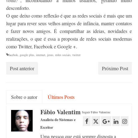
volta?
“, incomodando a muitos usuários, gerando muito
desconforto.
O que deixo como reflexão é que as redes sociais é mais que um
lugar para rever seus velhos amigos de infância, manter contatos
e fazer novos amigos. É compartilhar as ideias, novidades e
realizações, o que é essa a proposta de redes sociais modernas
como Twitter, Facebook e Google +.
facebok
,
google plus
,
internet
,
jesus
,
redes sociais
,
twitter
Post anterior
Próximo Post
Sobre o autor
Últimos Posts
Fábio Valentim
Seguir Fábio Valentim:
Analista de Sistemas e
Escritor
Uma pessoa que está sempre disposta a