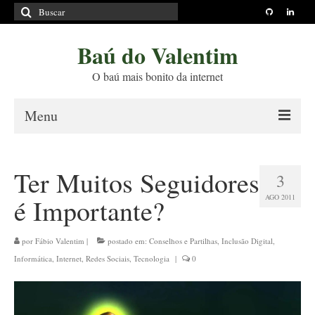
Buscar
por:
Baú do Valentim
O baú mais bonito da internet
Menu
Sobre
Ter Muitos Seguidores
3
Princípios Editoriais
AGO 2011
é Importante?
Políticas e Termos
Livros
por
Fábio Valentim
|
postado em:
Conselhos e Partilhas
,
Inclusão Digital
,
Informática
,
Internet
,
Redes Sociais
,
Tecnologia
|
0
Projetos
Blog