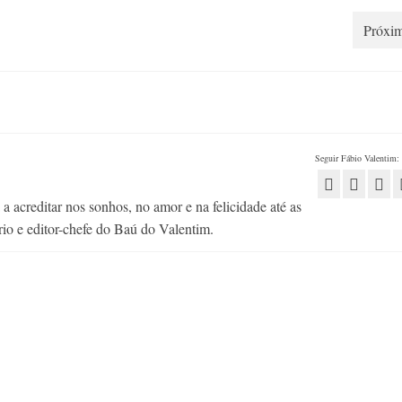
Próxim
Seguir Fábio Valentim:
 acreditar nos sonhos, no amor e na felicidade até as
rio e editor-chefe do Baú do Valentim.
e a Prouni
Trem-Bala no Brasil