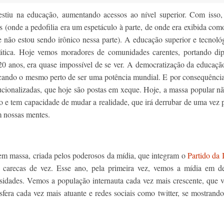
stiu na educação, aumentando acessos ao nível superior. Com isso, 
s (onde a pedofilia era um espetáculo à parte, de onde era exibida com
 e não estou sendo irônico nessa parte). A educação superior e tecnoló
ocrática. Hoje vemos moradores de comunidades carentes, portando di
20 anos, era quase impossível de se ver. A democratização da educaçã
cando o mesmo perto de ser uma potência mundial. E por consequência
ucionalizadas, que hoje são postas em xeque. Hoje, a massa popular n
ão e tem capacidade de mudar a realidade, que irá derrubar de uma vez 
 nossas mentes.
o em massa, criada pelos poderosos da mídia, que integram o
Partido da
carecas de vez. Esse ano, pela primeira vez, vemos a mídia em de
sidades. Vemos a população internauta cada vez mais crescente, que 
era cada vez mais atuante e redes sociais como twitter, se mostrand