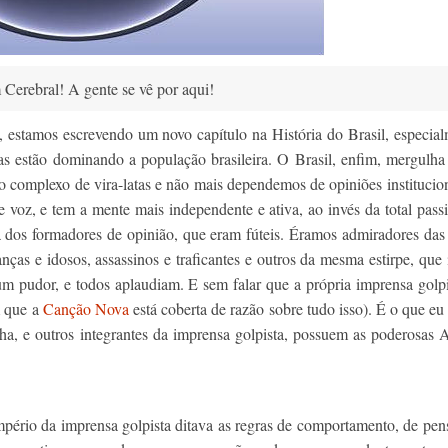
Cerebral! A gente se vê por aqui!
 estamos escrevendo um novo capítulo na História do Brasil, especia
s estão dominando a população brasileira. O Brasil, enfim, mergulha
o complexo de vira-latas e não mais dependemos de opiniões institucio
 voz, e tem a mente mais independente e ativa, ao invés da total pass
 dos formadores de opinião, que eram fúteis. Éramos admiradores das
nças e idosos, assassinos e traficantes e outros da mesma estirpe, que
m pudor, e todos aplaudiam. E sem falar que a própria imprensa golpi
m que a
Canção Nova
está coberta de razão sobre tudo isso). É o que e
ha, e outros integrantes da imprensa golpista, possuem as poderosas
pério da imprensa golpista ditava as regras de comportamento, de pe