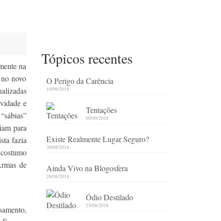
Tópicos recentes
lmente na
 no novo
O Perigo da Carência
nalizadas
10/09/2018
ividade e
Tentações
 “sábias”
09/09/2018
 iam para
Existe Realmente Lugar Seguro?
sta fazia
30/08/2018
u costumo
 Armas de
Ainda Vivo na Blogosfera
28/08/2018
Ódio Destilado
25/08/2018
nsamento,