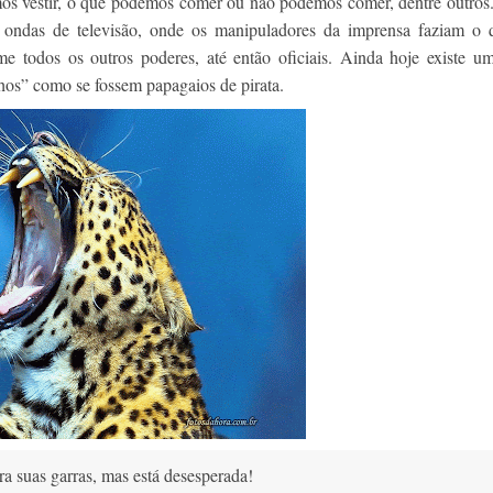
os vestir, o que podemos comer ou não podemos comer, dentre outros
 ondas de televisão, onde os manipuladores da imprensa faziam o
 todos os outros poderes, até então oficiais. Ainda hoje existe u
hos” como se fossem papagaios de pirata.
ra suas garras, mas está desesperada!