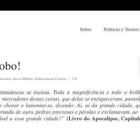
Sobre
Políticas e Termos
lobo!
overno
,
Novo Milênio
,
Politicamente Correto
|
0
Toda a magnificência e todo o bril
nimalescas se escoou.
 mercadores destas coisas, que delas se enriqueceram, parar
 chorar e lamentar-se, dizendo: Ai, ai da grande cidade, q
 ornada de ouro, pedras preciosas e pérolas e exclamavam, ao 
(Livro do Apocalipse, Capítul
vel a essa grande cidade?
”