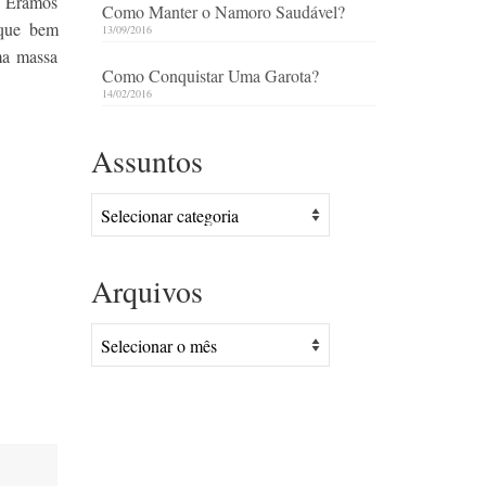
. Éramos
Como Manter o Namoro Saudável?
 que bem
13/09/2016
ma massa
Como Conquistar Uma Garota?
14/02/2016
Assuntos
Assuntos
Arquivos
Arquivos