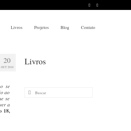
Livros
Projetos
Blog
Contato
20
Livros
OUT 2010
ho se
Buscar
ão ao
ue se
por:
ver a
o 18,