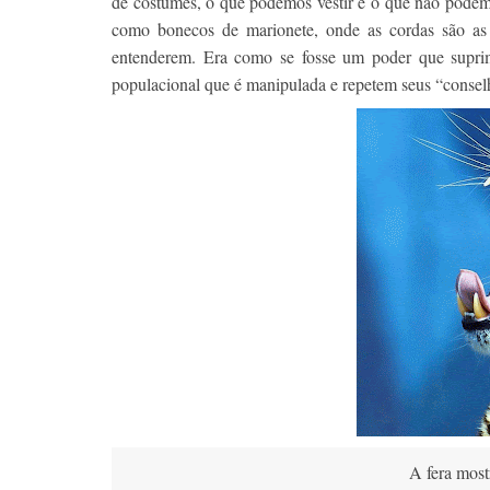
de costumes, o que podemos vestir e o que não podem
como bonecos de marionete, onde as cordas são as
entenderem. Era como se fosse um poder que suprime
populacional que é manipulada e repetem seus “consel
A fera most