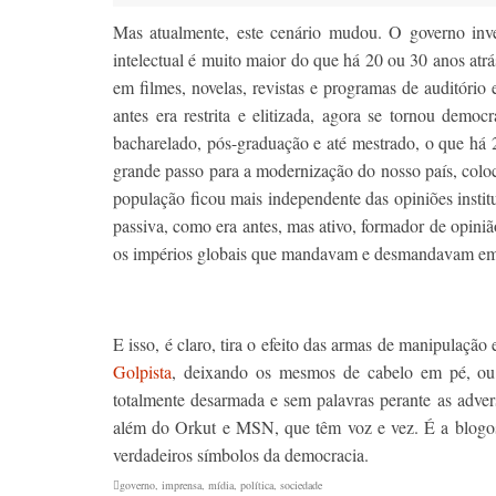
Mas atualmente, este cenário mudou. O governo inve
intelectual é muito maior do que há 20 ou 30 anos atrá
em filmes, novelas, revistas e programas de auditório
antes era restrita e elitizada, agora se tornou dem
bacharelado, pós-graduação e até mestrado, o que há 
grande passo para a modernização do nosso país, colo
população ficou mais independente das opiniões instit
passiva, como era antes, mas ativo, formador de opini
os impérios globais que mandavam e desmandavam em
E isso, é claro, tira o efeito das armas de manipulaçã
Golpista
, deixando os mesmos de cabelo em pé, ou 
totalmente desarmada e sem palavras perante as adver
além do Orkut e MSN, que têm voz e vez. É a blogosf
verdadeiros símbolos da democracia.
governo
,
imprensa
,
mídia
,
política
,
sociedade