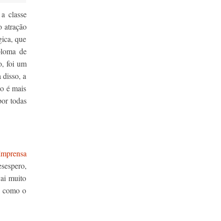
a classe
o atração
gica, que
ploma de
o, foi um
 disso, a
ão é mais
por todas
 Imprensa
sespero,
vai muito
o como o