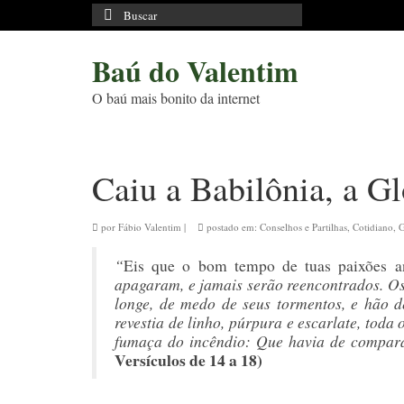
Buscar
por:
Baú do Valentim
O baú mais bonito da internet
Caiu a Babilônia, a G
por
Fábio Valentim
|
postado em:
Conselhos e Partilhas
,
Cotidiano
,
G
“
Eis que o bom tempo de tuas paixões a
apagaram, e jamais serão reencontrados. Os
longe, de medo de seus tormentos, e hão de
revestia de linho, púrpura e escarlate, toda
fumaça do incêndio: Que havia de compará
Versículos de 14 a 18)