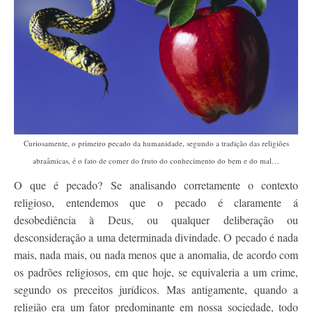
Contato
Curiosamente, o primeiro pecado da humanidade, segundo a tradição das religiões
abraâmicas, é o fato de comer do fruto do conhecimento do bem e do mal…
O que é pecado? Se analisando corretamente o contexto
religioso, entendemos que o pecado é claramente á
desobediência à Deus, ou qualquer deliberação ou
desconsideração a uma determinada divindade. O pecado é nada
mais, nada mais, ou nada menos que a anomalia, de acordo com
os padrões religiosos, em que hoje, se equivaleria a um crime,
segundo os preceitos jurídicos. Mas antigamente, quando a
religião era um fator predominante em nossa sociedade, todo