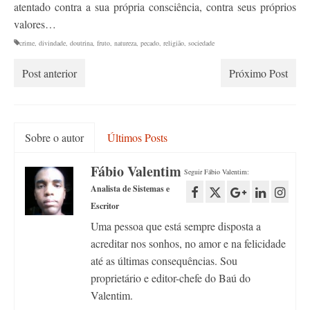
atentado contra a sua própria consciência, contra seus próprios
valores…
crime
,
divindade
,
doutrina
,
fruto
,
natureza
,
pecado
,
religião
,
sociedade
Post anterior
Próximo Post
Sobre o autor
Últimos Posts
Fábio Valentim
Seguir Fábio Valentim:
Analista de Sistemas e
Escritor
Uma pessoa que está sempre disposta a
acreditar nos sonhos, no amor e na felicidade
até as últimas consequências. Sou
proprietário e editor-chefe do Baú do
Valentim.