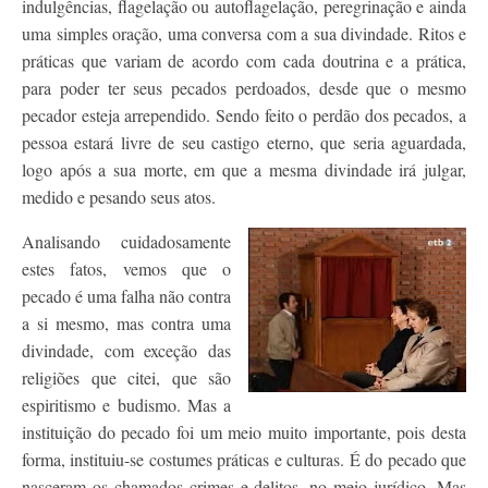
indulgências, flagelação ou autoflagelação, peregrinação e ainda
uma simples oração, uma conversa com a sua divindade. Ritos e
práticas que variam de acordo com cada doutrina e a prática,
para poder ter seus pecados perdoados, desde que o mesmo
pecador esteja arrependido. Sendo feito o perdão dos pecados, a
pessoa estará livre de seu castigo eterno, que seria aguardada,
logo após a sua morte, em que a mesma divindade irá julgar,
medido e pesando seus atos.
Analisando cuidadosamente
estes fatos, vemos que o
pecado é uma falha não contra
a si mesmo, mas contra uma
divindade, com exceção das
religiões que citei, que são
espiritismo e budismo. Mas a
instituição do pecado foi um meio muito importante, pois desta
forma, instituiu-se costumes práticas e culturas. É do pecado que
nasceram os chamados crimes e delitos, no meio jurídico. Mas