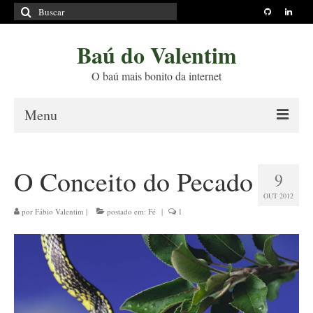
Buscar
por:
Baú do Valentim
O baú mais bonito da internet
Menu
Sobre
O Conceito do Pecado
9
Princípios Editoriais
OUT 2012
Políticas e Termos
por
Fábio Valentim
|
postado em:
Fé
|
1
Livros
Projetos
Blog