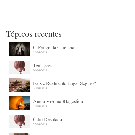
Tópicos recentes
O Perigo da Carência
10/09/2018
Tentações
09/09/2018
Existe Realmente Lugar Seguro?
30/08/2018
Ainda Vivo na Blogosfera
28/08/2018
Ódio Destilado
25/08/2018