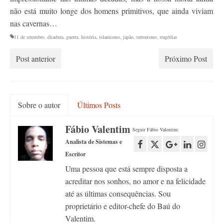
não está muito longe dos homens primitivos, que ainda viviam
nas cavernas…
11 de setembro
,
ditadura
,
guerra
,
história
,
islamismo
,
japão
,
terrorismo
,
tragédias
Post anterior
Próximo Post
Sobre o autor
Últimos Posts
Fábio Valentim
Seguir Fábio Valentim:
Analista de Sistemas e
Escritor
Uma pessoa que está sempre disposta a
acreditar nos sonhos, no amor e na felicidade
até as últimas consequências. Sou
proprietário e editor-chefe do Baú do
Valentim.