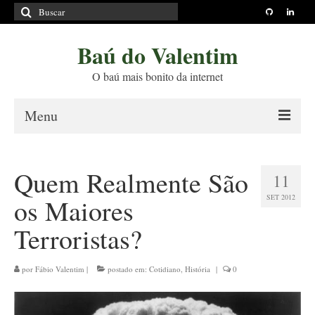
Buscar
por:
Baú do Valentim
O baú mais bonito da internet
Menu
Sobre
Quem Realmente São
11
Princípios Editoriais
SET 2012
os Maiores
Políticas e Termos
Terroristas?
Livros
Projetos
por
Fábio Valentim
|
postado em:
Cotidiano
,
História
|
0
Blog