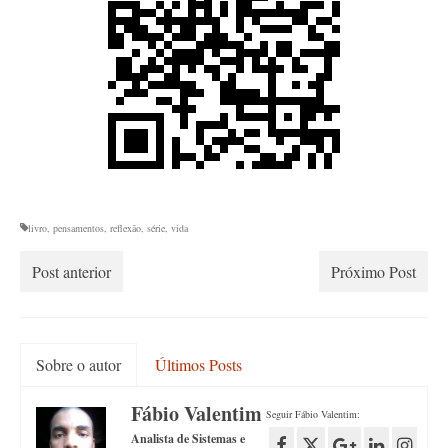
livro
,
pensamentos
,
reflexão
,
série
,
vida
Post anterior
Próximo Post
Sobre o autor
Últimos Posts
Fábio Valentim
Seguir Fábio Valentim:
Analista de Sistemas e