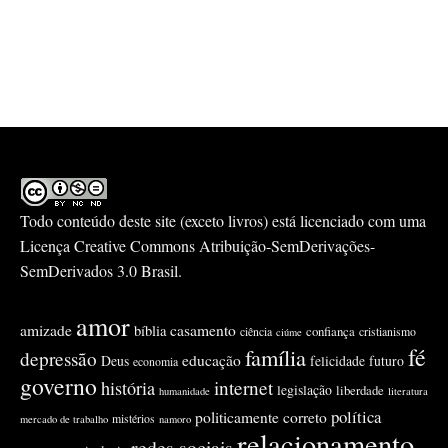
Todo conteúdo deste site (exceto livros) está licenciado com uma
Licença
Creative Commons Atribuição-SemDerivações-
SemDerivados 3.0 Brasil
.
amor
amizade
casamento
bíblia
confiança
ciência
cristianismo
ciúme
fé
família
depressão
educação
Deus
felicidade
futuro
economia
governo
internet
história
legislação
liberdade
humanidade
literatura
política
politicamente correto
mistérios
mercado de trabalho
namoro
relacionamento
redes sociais