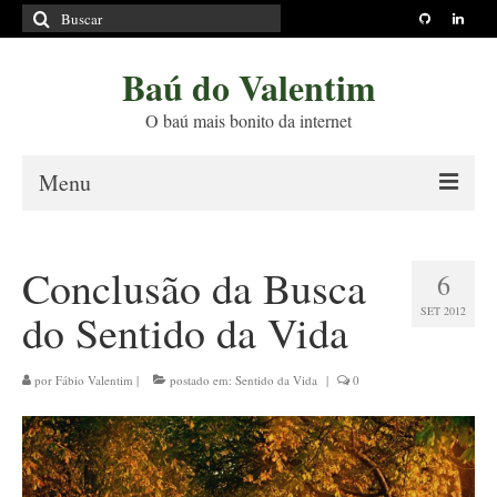
Buscar
por:
Baú do Valentim
O baú mais bonito da internet
Menu
Sobre
Conclusão da Busca
6
Princípios Editoriais
SET 2012
do Sentido da Vida
Políticas e Termos
Livros
por
Fábio Valentim
|
postado em:
Sentido da Vida
|
0
Projetos
Blog