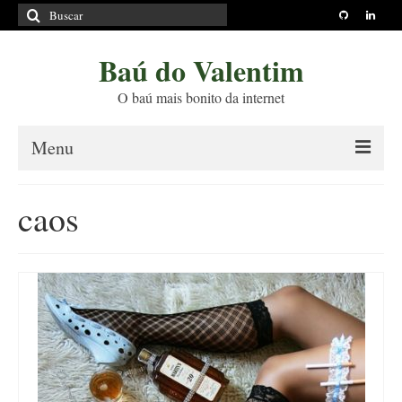
Buscar
por:
Baú do Valentim
O baú mais bonito da internet
Menu
Sobre
caos
Princípios Editoriais
Políticas e Termos
Livros
Projetos
Blog