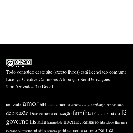
Todo conteúdo deste site (exceto livros) está licenciado com uma
Licença
Creative Commons Atribuição-SemDerivações-
SemDerivados 3.0 Brasil
.
amor
amizade
casamento
bíblia
confiança
ciência
cristianismo
ciúme
fé
família
depressão
educação
Deus
felicidade
futuro
economia
governo
internet
história
legislação
liberdade
humanidade
literatura
política
politicamente correto
mistérios
mercado de trabalho
namoro