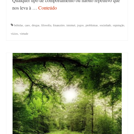
Qualquer tipo de comportamento ou hábito repetitivo que
nos leva à …
Conteúdo
bebidas
,
caos
,
drogas
,
filosofia
,
financeiro
,
internet
,
jogos
,
problemas
,
sociedade
,
superação
,
vícios
,
virtude