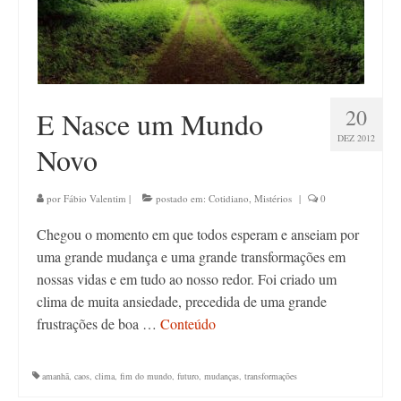
20
E Nasce um Mundo
DEZ 2012
Novo
por
Fábio Valentim
|
postado em:
Cotidiano
,
Mistérios
|
0
Chegou o momento em que todos esperam e anseiam por
uma grande mudança e uma grande transformações em
nossas vidas e em tudo ao nosso redor. Foi criado um
clima de muita ansiedade, precedida de uma grande
frustrações de boa …
Conteúdo
amanhã
,
caos
,
clima
,
fim do mundo
,
futuro
,
mudanças
,
transformações