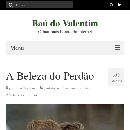
Buscar
por:
Baú do Valentim
O baú mais bonito da internet
Menu
Sobre
A Beleza do Perdão
20
Princípios Editoriais
JAN 2014
Políticas e Termos
por
Fábio Valentim
|
postado em:
Conselhos e Partilhas
,
Relacionamentos
|
0
Livros
Projetos
Blog