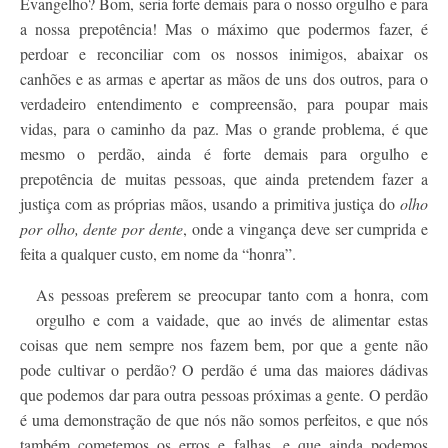
Evangelho? Bom, seria forte demais para o nosso orgulho e para
a nossa prepotência! Mas o máximo que podermos fazer, é
perdoar e reconciliar com os nossos inimigos, abaixar os
canhões e as armas e apertar as mãos de uns dos outros, para o
verdadeiro entendimento e compreensão, para poupar mais
vidas, para o caminho da paz. Mas o grande problema, é que
mesmo o perdão, ainda é forte demais para orgulho e
prepotência de muitas pessoas, que ainda pretendem fazer a
justiça com as próprias mãos, usando a primitiva justiça do
olho
por olho, dente por dente
, onde a vingança deve ser cumprida e
feita a qualquer custo, em nome da “honra”.
As pessoas preferem se preocupar tanto com a honra, com
orgulho e com a vaidade, que ao invés de alimentar estas
coisas que nem sempre nos fazem bem, por que a gente não
pode cultivar o perdão? O perdão é uma das maiores dádivas
que podemos dar para outra pessoas próximas a gente. O perdão
é uma demonstração de que nós não somos perfeitos, e que nós
também cometemos os erros e falhas, e que ainda podemos