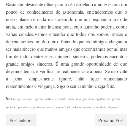
Basta simplesmente olhar para o céu estrelado a noite e com um
pouco de conhecimento de astronomia, entenderemos que o
nosso planeta é nada mais além do que um pequenino grão de
areia, em meio a uma imensa praia, cujo tamanho poderia cobrir
várias cidades.Vamos entender que todos nós somos irmãos e
dependeremos um do outro. Entendo que os inimigos chegam a
ser mais sincero que muitos amigos que encontramos por aí, mas
fim de tudo, dentre estes inimigos sinceros, podemos encontrar
grande amigos sinceros. É uma grande oportunidade de que
devemos tentar, e verificar se realmente vale a pena. Se não vale
a pena, simplesmente ignore, não fique alimentando
ressentimentos e vingança. Siga o seu caminho e seja feliz.
beleza
,
ego
,
emoção
,
espírito
,
família
,
felicidade
,
honra
,
inimigos
,
ódio
,
orgulho
,
paz
,
perdão
,
perfeição
,
prepotência
,
problemas
,
rancor
,
reconciliação
,
relacionamento
,
sinceridade
,
vingança
Post anterior
Próximo Post