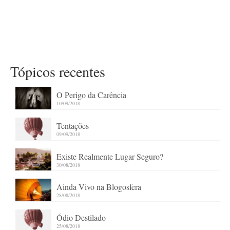
Tópicos recentes
O Perigo da Carência
10/09/2018
Tentações
09/09/2018
Existe Realmente Lugar Seguro?
30/08/2018
Ainda Vivo na Blogosfera
28/08/2018
Ódio Destilado
25/08/2018