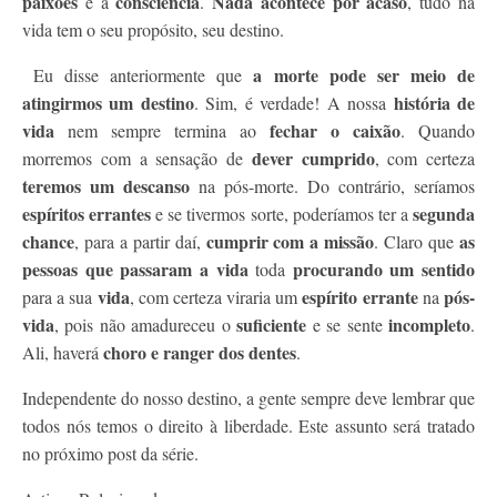
paixões
consciência
Nada acontece por acaso
e a
.
, tudo na
vida tem o seu propósito, seu destino.
a
morte pode ser meio de
Eu disse anteriormente que
atingirmos um destino
história de
. Sim, é verdade! A nossa
vida
fechar o caixão
nem sempre termina ao
. Quando
dever cumprido
morremos com a sensação de
, com certeza
teremos um descanso
na pós-morte. Do contrário, seríamos
espíritos errantes
segunda
e se tivermos sorte, poderíamos ter a
chance
cumprir com a missão
as
, para a partir daí,
. Claro que
pessoas que passaram a vida
procurando um sentido
toda
vida
espírito errante
pós-
para a sua
, com certeza viraria um
na
vida
suficiente
incompleto
, pois não amadureceu o
e se sente
.
choro e ranger dos dentes
Ali, haverá
.
Independente do nosso destino, a gente sempre deve lembrar que
todos nós temos o direito à liberdade. Este assunto será tratado
no próximo post da série.