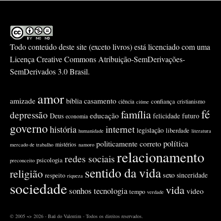
Todo conteúdo deste site (exceto livros) está licenciado com uma
Licença
Creative Commons Atribuição-SemDerivações-
SemDerivados 3.0 Brasil
.
amor
amizade
casamento
bíblia
confiança
ciência
cristianismo
ciúme
fé
família
depressão
educação
Deus
felicidade
futuro
economia
governo
internet
história
legislação
liberdade
humanidade
literatura
política
politicamente correto
mistérios
mercado de trabalho
namoro
relacionamento
redes sociais
psicologia
preconceito
sentido da vida
religião
sexo
sinceridade
respeito
riqueza
sociedade
vida
sonhos
tecnologia
video
tempo
verdade
© 2005 ~> 2026 - Baú do Valentim - Todos os direitos reservados.