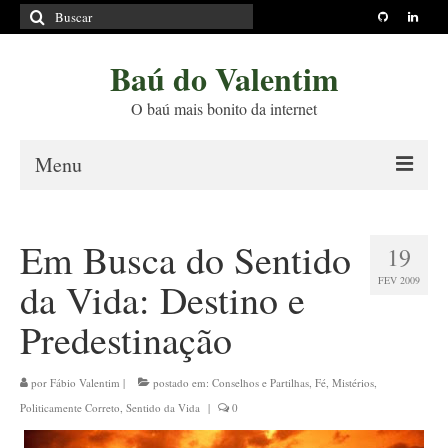
Buscar
por:
Baú do Valentim
O baú mais bonito da internet
Menu
Sobre
Em Busca do Sentido
19
Princípios Editoriais
FEV 2009
da Vida: Destino e
Políticas e Termos
Predestinação
Livros
Projetos
por
Fábio Valentim
|
postado em:
Conselhos e Partilhas
,
Fé
,
Mistérios
,
Politicamente Correto
,
Sentido da Vida
|
0
Blog