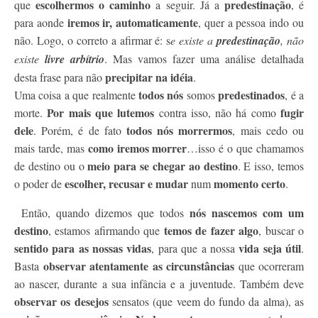
escolhermos o caminho
predestinação
que
a seguir. Já a
, é
iremos ir, automaticamente
para aonde
, quer a pessoa indo ou
não. Logo, o correto a afirmar é: s
e existe a
predestinação
, não
existe
livre arbítrio
. Mas vamos fazer uma análise detalhada
precipitar na idéia
desta frase para não
.
todos nós
predestinados
Uma coisa a que realmente
somos
, é a
Por mais que lutemos
fugir
morte.
contra isso, não há como
dele
todos nós morrermos
. Porém, é de fato
, mais cedo ou
como iremos morrer
mais tarde, mas
…isso é o que chamamos
meio para se chegar ao destino
de destino ou o
. E isso, temos
escolher, recusar e mudar
momento certo
o poder de
num
.
nós nascemos com um
Então, quando dizemos que todos
destino
temos de fazer algo
, estamos afirmando que
, buscar o
sentido para as nossas vidas
vida seja útil
, para que a nossa
.
observar atentamente as circunstâncias
Basta
que ocorreram
ao nascer, durante a sua infância e a juventude. Também deve
observar os desejos
sensatos (que veem do fundo da alma), as