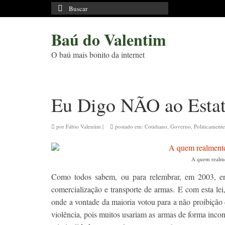
Buscar
por:
Baú do Valentim
O baú mais bonito da internet
Eu Digo NÃO ao Esta
por
Fábio Valentim
|
postado em:
Cotidiano
,
Governo
,
Politicamente
A quem realme
Como todos sabem, ou para relembrar, em 2003, e
comercialização e transporte de armas. E com esta lei
onde a vontade da maioria votou para a não proibição
violência, pois muitos usariam as armas de forma incon