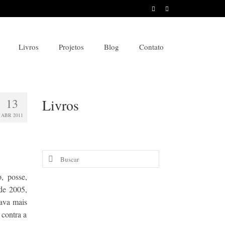
Livros
Projetos
Blog
Contato
13
Livros
ABR 2011
Buscar
por:
o, posse,
 de 2005,
rava mais
 contra a