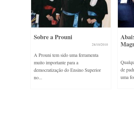
e
Sobre a Prouni
Abaixo a Di
Magreza!
28/10/2010
12
A Prouni tem sido uma ferramenta
Qualquer forma d
muito importante para a
de padronização 
democratização do Ensino Superior
uma forma ridícul
no...