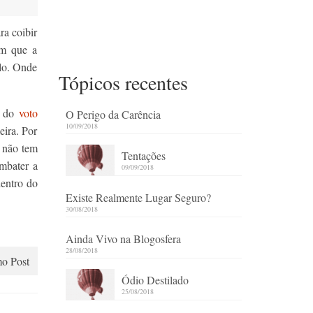
ra coibir
om que a
elo. Onde
Tópicos recentes
o do
voto
O Perigo da Carência
10/09/2018
eira. Por
5 não tem
Tentações
mbater a
09/09/2018
dentro do
Existe Realmente Lugar Seguro?
30/08/2018
Ainda Vivo na Blogosfera
28/08/2018
o Post
Ódio Destilado
25/08/2018