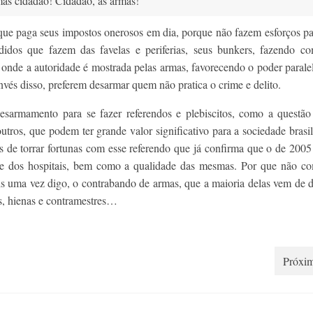
as cidadão! Cidadão, às armas!
ue paga seus impostos onerosos em dia, porque não fazem esforços pa
idos que fazem das favelas e periferias, seus bunkers, fazendo c
 onde a autoridade é mostrada pelas armas, favorecendo o poder paral
invés disso, preferem desarmar quem não pratica o crime e delito.
esarmamento para se fazer referendos e plebiscitos, como a questã
 outros, que podem ter grande valor significativo para a sociedade brasil
s de torrar fortunas com esse referendo que já confirma que o de 200
 e dos hospitais, bem como a qualidade das mesmas. Por que não co
ais uma vez digo, o contrabando de armas, que a maioria delas vem de 
es, hienas e contramestres…
Próxim