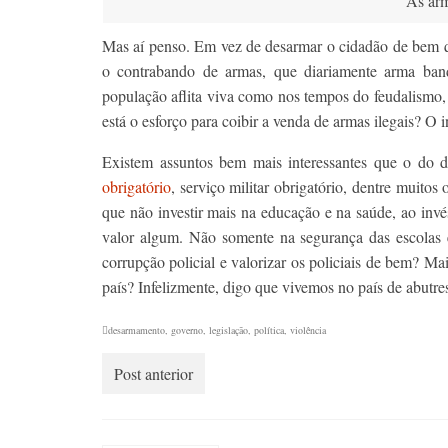
Às arm
Mas aí penso. Em vez de desarmar o cidadão de bem q
o contrabando de armas, que diariamente arma band
população aflita viva como nos tempos do feudalismo,
está o esforço para coibir a venda de armas ilegais? O 
Existem assuntos bem mais interessantes que o do d
obrigatório
, serviço militar obrigatório, dentre muitos
que não investir mais na educação e na saúde, ao invé
valor algum. Não somente na segurança das escolas
corrupção policial e valorizar os policiais de bem? M
país? Infelizmente, digo que vivemos no país de abutr
desarmamento
,
governo
,
legislação
,
política
,
violência
Post anterior