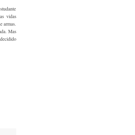
estudante
as vidas
de armas.
pada. Mas
 decidido