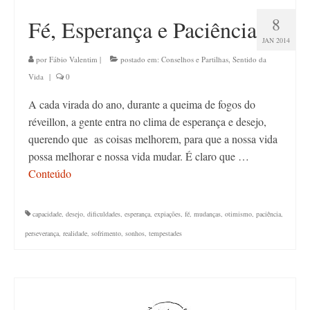
8
Fé, Esperança e Paciência
JAN 2014
por
Fábio Valentim
|
postado em:
Conselhos e Partilhas
,
Sentido da
Vida
|
0
A cada virada do ano, durante a queima de fogos do
réveillon, a gente entra no clima de esperança e desejo,
querendo que as coisas melhorem, para que a nossa vida
possa melhorar e nossa vida mudar. É claro que …
Conteúdo
capacidade
,
desejo
,
dificuldades
,
esperança
,
expiações
,
fé
,
mudanças
,
otimismo
,
paciência
,
perseverança
,
realidade
,
sofrimento
,
sonhos
,
tempestades