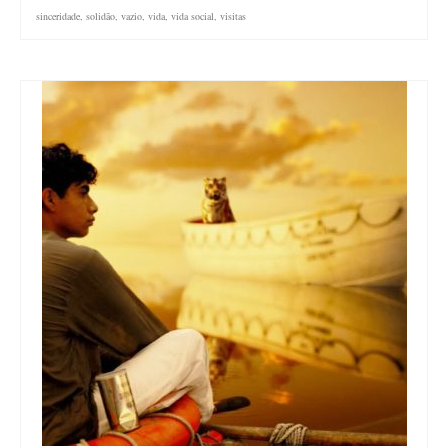
sinceridade
,
solidão
,
vazio
,
vida
,
vida social
,
visitas