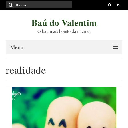
Buscar
por:
Baú do Valentim
O baú mais bonito da internet
Menu
Sobre
realidade
Princípios Editoriais
Políticas e Termos
Livros
Projetos
Blog