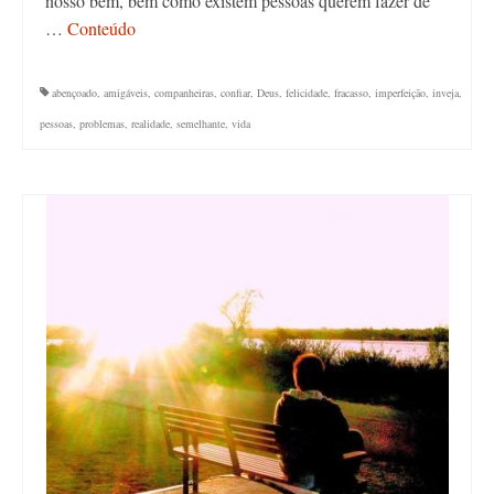
nosso bem, bem como existem pessoas querem fazer de
…
Conteúdo
abençoado
,
amigáveis
,
companheiras
,
confiar
,
Deus
,
felicidade
,
fracasso
,
imperfeição
,
inveja
,
pessoas
,
problemas
,
realidade
,
semelhante
,
vida