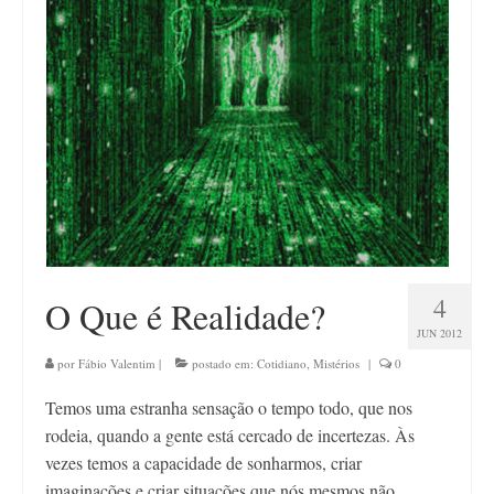
4
O Que é Realidade?
JUN 2012
por
Fábio Valentim
|
postado em:
Cotidiano
,
Mistérios
|
0
Temos uma estranha sensação o tempo todo, que nos
rodeia, quando a gente está cercado de incertezas. Às
vezes temos a capacidade de sonharmos, criar
imaginações e criar situações que nós mesmos não