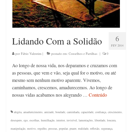
6
Lidando Com a Solidão
FEV 2014
por
Fábio Valentim
|
postado em:
Conselhos e Partilhas
|
0
Ao longo de nossa vida, nos deparamos e cruzamos com
as pessoas, que vem e vão, seja qual for o motivo, ou até
mesmo sem nenhum motivo aparente. Vivemos,
caminhamos, crescemos, amadurecemos. Ao longo de
nossas vidas acabamos nos alegrando …
Conteúdo
alegria
,
amadurecimento
,
amizade
,
bondade
,
caminhada
,
capacidade
,
confiança
,
crescimento
,
desespero
,
ego
,
escolhas
,
humilhação
,
interior
,
invisível
,
lamentações
,
liberdade
,
loucura
,
manipulação
,
motivo
,
orgulho
,
pessoas
,
popular
,
prazer
,
realidade
,
reflexão
,
segurança
,