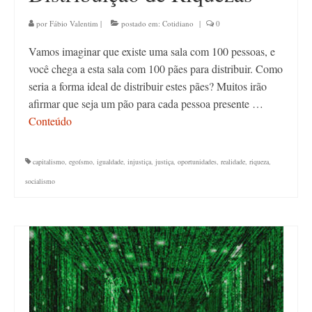
por
Fábio Valentim
|
postado em:
Cotidiano
|
0
Vamos imaginar que existe uma sala com 100 pessoas, e
você chega a esta sala com 100 pães para distribuir. Como
seria a forma ideal de distribuir estes pães? Muitos irão
afirmar que seja um pão para cada pessoa presente …
Conteúdo
capitalismo
,
egoísmo
,
igualdade
,
injustiça
,
justiça
,
oportunidades
,
realidade
,
riqueza
,
socialismo