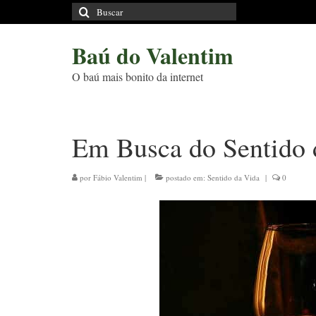
Buscar
por:
Baú do Valentim
O baú mais bonito da internet
Em Busca do Sentido 
por
Fábio Valentim
|
postado em:
Sentido da Vida
|
0