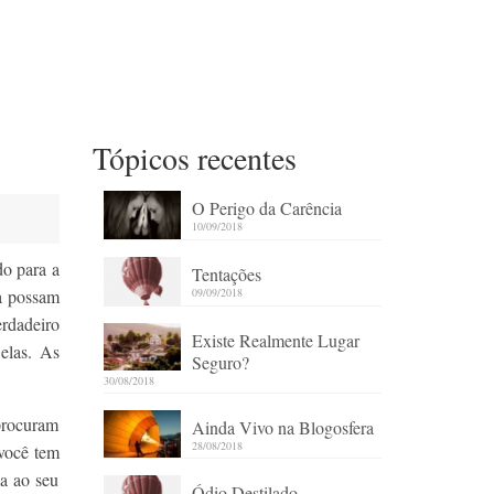
Tópicos recentes
O Perigo da Carência
10/09/2018
do para a
Tentações
09/09/2018
ca possam
erdadeiro
Existe Realmente Lugar
elas. As
Seguro?
30/08/2018
procuram
Ainda Vivo na Blogosfera
28/08/2018
você tem
a ao seu
Ódio Destilado