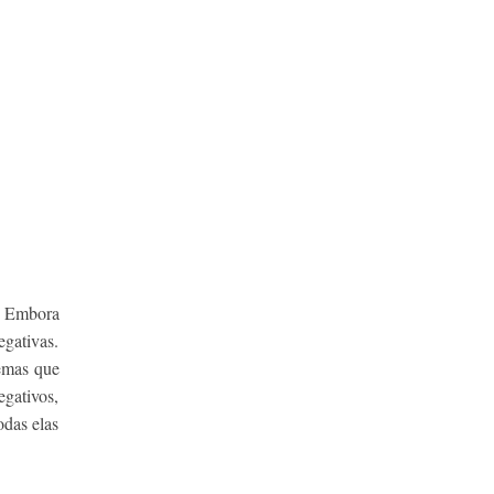
. Embora
egativas.
lemas que
egativos,
odas elas