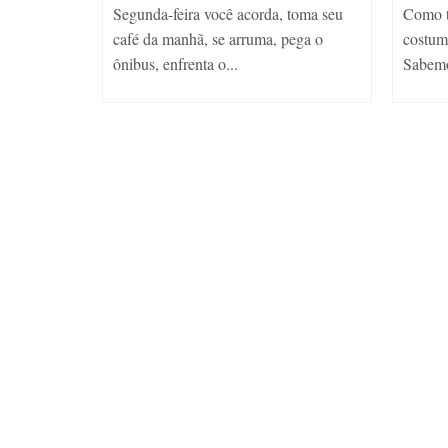
ização na
Segunda-feira você acorda, toma seu
Como t
ude, um
café da manhã, se arruma, pega o
costum
ônibus, enfrenta o...
Sabemo