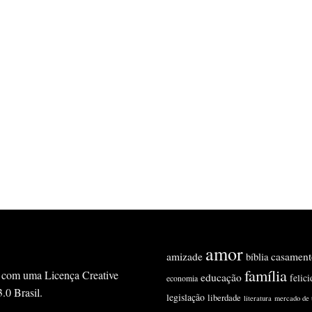
amor
amizade
casament
bíblia
família
ado com uma Licença
Creative
educação
felic
economia
0 Brasil
.
legislação
liberdade
literatura
mercado de 