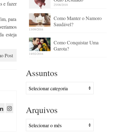
s e fazer
25/08/2018
Como Manter o Namoro
fim, para
Saudável?
veríamos
13/09/2016
a esteja
Como Conquistar Uma
Garota?
14/02/2016
o Post
Assuntos
Assuntos
Arquivos
Arquivos