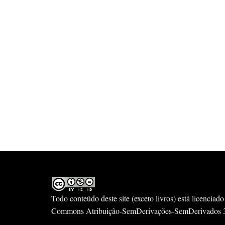
Todo conteúdo deste site (exceto livros) está licenci
Commons Atribuição-SemDerivações-SemDerivados 3.