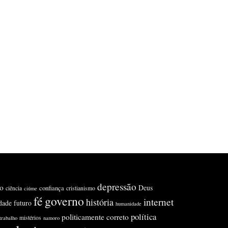
depressão
o
Deus
confiança
ciência
cristianismo
ciúme
fé
governo
internet
história
idade
futuro
humanidade
política
politicamente correto
mistérios
trabalho
namoro