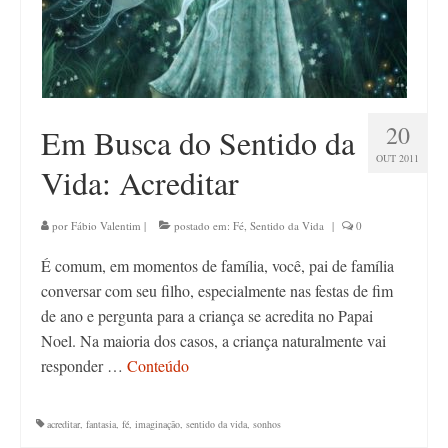
20
Em Busca do Sentido da
OUT 2011
Vida: Acreditar
por
Fábio Valentim
|
postado em:
Fé
,
Sentido da Vida
|
0
É comum, em momentos de família, você, pai de família
conversar com seu filho, especialmente nas festas de fim
de ano e pergunta para a criança se acredita no Papai
Noel. Na maioria dos casos, a criança naturalmente vai
responder …
Conteúdo
acreditar
,
fantasia
,
fé
,
imaginação
,
sentido da vida
,
sonhos