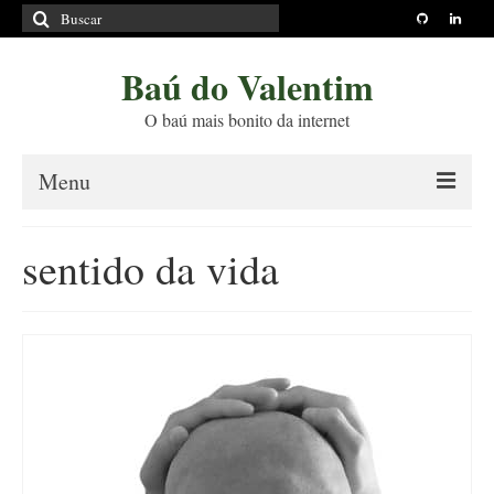
Buscar
por:
Baú do Valentim
O baú mais bonito da internet
Menu
Sobre
sentido da vida
Princípios Editoriais
Políticas e Termos
Livros
Projetos
Blog