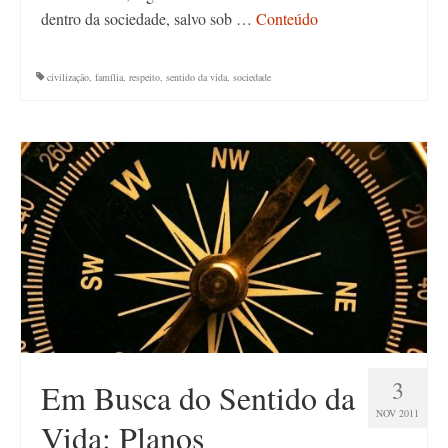
dentro da sociedade, salvo sob …
Conteúdo
civilização
,
família
,
respeito
,
sentido da vida
,
sociedade
3
Em Busca do Sentido da
NOV 2011
Vida: Planos