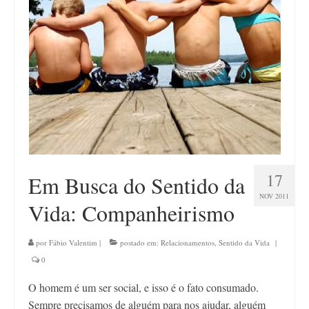
17
Em Busca do Sentido da
NOV 2011
Vida: Companheirismo
por
Fábio Valentim
|
postado em:
Relacionamentos
,
Sentido da Vida
|
0
O homem é um ser social, e isso é o fato consumado.
Sempre precisamos de alguém para nos ajudar, alguém