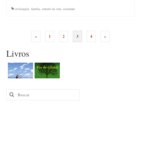
civilizações
,
família
,
sentido da vida
,
sociedade
Paginação
«
1
2
3
4
»
de
Livros
posts
Buscar
por: