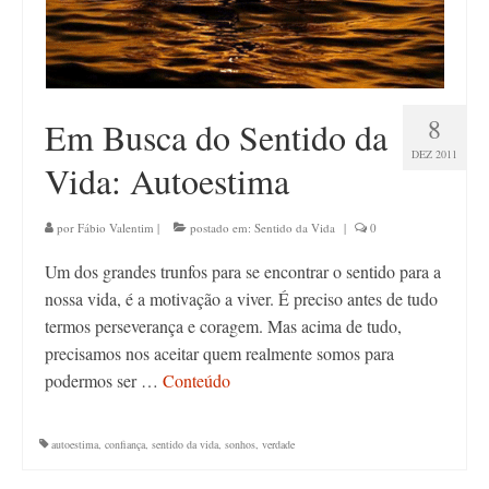
8
Em Busca do Sentido da
DEZ 2011
Vida: Autoestima
por
Fábio Valentim
|
postado em:
Sentido da Vida
|
0
Um dos grandes trunfos para se encontrar o sentido para a
nossa vida, é a motivação a viver. É preciso antes de tudo
termos perseverança e coragem. Mas acima de tudo,
precisamos nos aceitar quem realmente somos para
podermos ser …
Conteúdo
autoestima
,
confiança
,
sentido da vida
,
sonhos
,
verdade