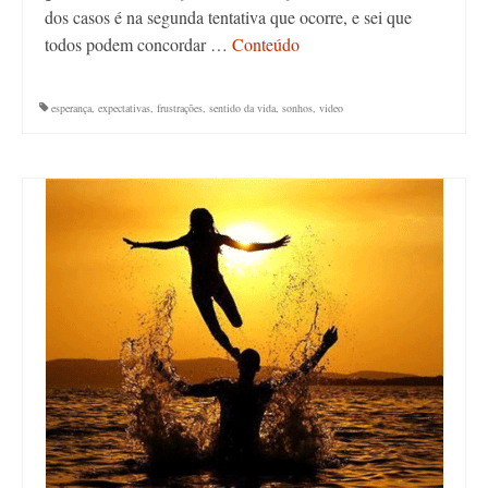
dos casos é na segunda tentativa que ocorre, e sei que
todos podem concordar …
Conteúdo
esperança
,
expectativas
,
frustrações
,
sentido da vida
,
sonhos
,
video